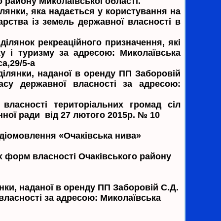
о району Миколаївської області.
ілянки, яка надається у користування на
ства із земель державної власності в
ділянок рекреаційного призначення, які
у і туризму за адресою: Миколаївська
а,29/5-а
ділянки, наданої в оренду ПП Заборовій
асу державної власності за адресою:
ласності територіальних громад сіл
ної ради від 27 лютого 2015р. № 10
адіомовлення «Очаківська нива»
іх форм власності Очаківського району
нки, наданої в оренду ПП Заборовій С.Д.
 власності за адресою: Миколаївська