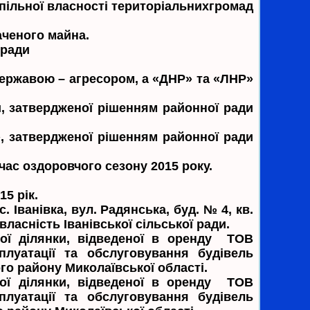
пільної власності територіальнихгромад
аченого майна.
 ради
державою – агресором, а «ДНР» та «ЛНР»
и, затвердженої рішенням районної ради
, затвердженої рішенням районної ради
 час оздоровчого сезону 2015 року.
5 рік.
 Іванівка, вул. Радянська, буд. № 4, кв.
ласність Іванівської сільської ради.
ної ділянки, відведеної в оренду ТОВ
луатації та обслуговування будівель
го району Миколаївської області.
ної ділянки, відведеної в оренду ТОВ
луатації та обслуговування будівель