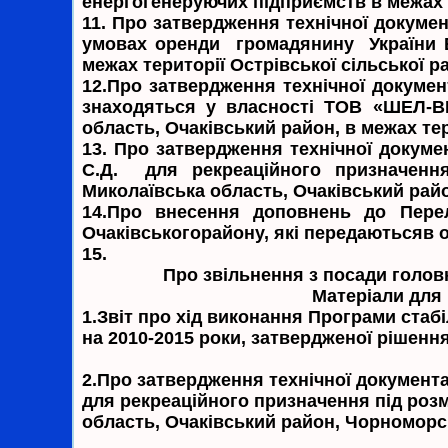
енергогенеруючих підприємств в межах т
11.
Про затвердження технічної документ
умовах оренди громадянину України Б
межах території Острівської сільської 
12.
Про затвердження технічної докумен
знаходяться у власності ТОВ «ШЕЛ-ВЕ
область, Очаківський район, в межах тер
13.
Про затвердження технічної докумен
С.Д. для рекреаційного призначення
Миколаївська область, Очаківський рай
14.
Про внесення доповнень до Перел
Очаківськогорайону, які передаютьсяв о
15.
Про звільнення з посади голов
Матеріали для розгляду на 
1.Звіт про хід виконання Програми стаб
на 2010-2015 роки, затвердженої рішення
2.Про затвердження технічної документа
для рекреаційного призначення під розм
область, Очаківський район, Чорноморсь