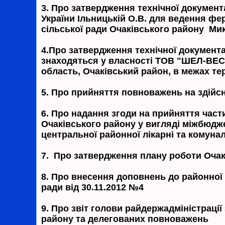
3.
Про затвердження технічної документа
України Ільницькій О.В. для ведення фе
сільської ради Очаківського району Мик
4.Про затвердження технічної документа
знаходяться у власності ТОВ "ШЕЛ-ВЕСТ
область, Очаківський район, в межах тер
5. Про прийняття повноважень на здійсн
6. Про надання згоди на прийняття час
Очаківського району у вигляді міжбюдж
центральної районної лікарні та комуна
7
. Про затвердження плану роботи Очаків
8. Про внесення доповнень до районної
ради від 30.11.2012 №4
9. Про звіт голови райдержадміністраці
району та делегованих повноважень