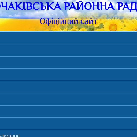
ЧАКIВСЬКА РАЙОННА РА
Офiцiйний сайт
скликання