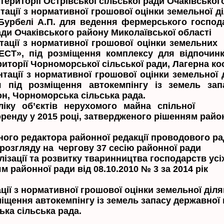
ериторії Острівської сільської ради Очаківськог
ації з нормативної грошової оцінки земельної д
урбелі А.П. для ведення фермерського господар
ради Очаківського району Миколаївської області
тації з нормативної грошової оцінки земельних 
СТ», під розміщення комплексу для відпочинк
иторії Чорноморської сільської ради, Лагерна кос
тації з нормативної грошової оцінки земельної 
 під розміщення автокемпінгу із земель зап
он, Чорноморська сільська рада.
іку об’єктів нерухомого майна спільної в
ренду у 2015 році, затвердженого рішенням район
ного редактора районної редакції проводового р
чергову 37 сесію районної ради
ілізації та розвитку тваринництва господарств ус
м районної ради від 08.10.2010 № 3 за 2014 рік
ції з нормативної грошової оцінки земельної діля
іщення автокемпінгу із земель запасу державної
ка сільська рада.