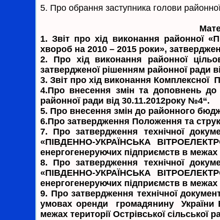
5.
Про обрання заступника голови районної
Мате
1.
Звіт про хід виконання районної «П
хвороб на 2010 – 2015 роки», затверджен
2.
Про хід виконання районної цільо
затвердженої рішенням районної ради від
3.
Звіт про хід виконання Комплексної П
4.
Про внесення змін та доповнень до 
районної ради від 30.11.2012року №4“.
5.
Про внесення змін до районного бюдже
6.
Про затвердження Положення та структу
7.
Про затвердження технічної докум
«ПІВДЕННО-УКРАЇНСЬКА ВІТРОЕЛЕКТРОС
енергогенеруючих підприємств в межах т
8.
Про затвердження технічної докум
«ПІВДЕННО-УКРАЇНСЬКА ВІТРОЕЛЕКТРОС
енергогенеруючих підприємств в межах т
9.
Про затвердження технічної документ
умовах оренди громадянину України Б
межах території Острівської сільської р