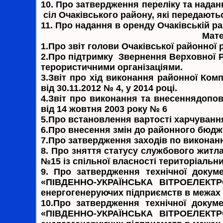
10.
Про затвердження переліку та надан
сіл Очаківського району, які передаютьс
11.
Про надання в оренду Очаківській ра
Мате
1.
Про звіт голови Очаківської районної 
2.
Про підтримку Звернення Верховної Р
терористичними організаціями.
3.
Звіт про хід виконання районної Ком
від 30.11.2012 № 4, у 2014 році.
4.
Звіт про виконання та внесеннядопо
від 14 жовтня 2003 року № 6
5.
Про встановлення вартості харчування у
6.
Про внесення змін до районного бюдже
7.
Про затвердження заходів по виконанн
8.
Про зняття статусу службового житла 
№15 із спільної власності територіальн
9.
Про затвердження технічної докум
«ПІВДЕННО-УКРАЇНСЬКА ВІТРОЕЛЕКТРОС
енергогенеруючих підприємств в межах т
10.
Про затвердження технічної докуме
«ПІВДЕННО-УКРАЇНСЬКА ВІТРОЕЛЕКТРОС