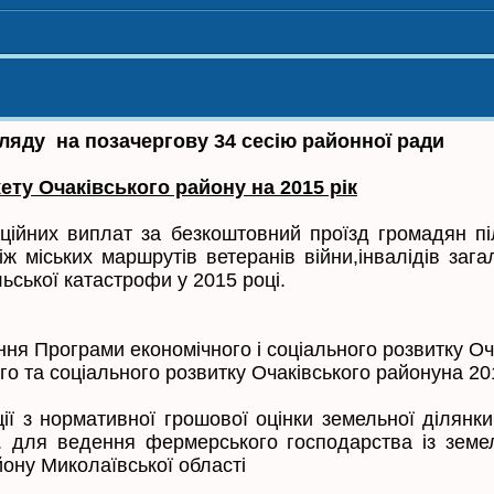
зачергову 34 сесію районної ради
ту Очаківського району на 2015 рік
ційних виплат за безкоштовний проїзд громадян пі
ж міських маршрутів ветеранів війни,інвалідів зага
ьської катастрофи у 2015 році.
ня Програми економічного і соціального розвитку Оч
го та соціального розвитку Очаківського районуна 20
ії з нормативної грошової оцінки земельної ділянк
. для ведення фермерського господарства із земел
йону Миколаївської області