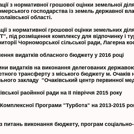
ції з нормативної грошової оцінки земельної діл
рмерського господарства із земель державної вла
олаївської області.
ції з нормативної грошової оцінки земельних діл
", під розміщення комплексу для відпочинку і т
иторії Чорноморської сільської ради, Лагерна кос
ення видатків обласного бюджету у 2016 році
тини видатків на виконання делегованих держав
етного трансферту з міського бюджету м. Очаків 
льного закладу "Очаківський центр первинної мед
ської раойнної ради на II півріччя 2015 року
 Комплексної Програми "Турбота" на 2013-2015 ро
ї з питань виконання бюджету, програм соціально