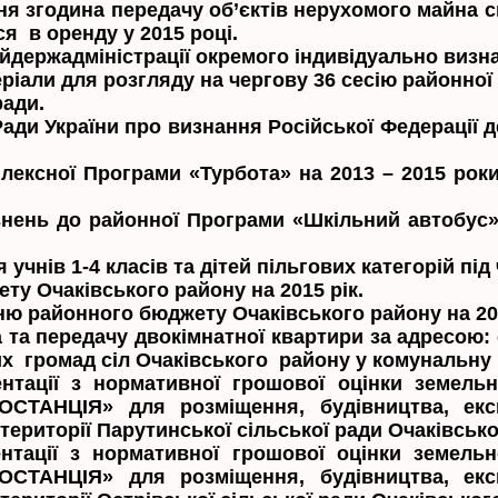
ня згодина передачу об’єктів нерухомого майна с
я в оренду у 2015 році.
йдержадміністрації окремого індивідуально визн
ріали для розгляду на чергову 36 сесію районної
ради.
ади України про визнання Російської Федерації 
плексної Програми «Турбота» на 2013 – 2015 рок
внень до районної Програми «Шкільний автобус»
чнів 1-4 класів та дітей пільгових категорій під
ту Очаківського району на 2015 рік.
ю районного бюджету Очаківського району на 201
та передачу двокімнатної квартири за адресою: с.
их громад сіл Очаківського району у комунальну в
ентації з нормативної грошової оцінки земель
ТАНЦІЯ» для розміщення, будівництва, експ
ериторії Парутинської сільської ради Очаківсько
нтації з нормативної грошової оцінки земель
ТАНЦІЯ» для розміщення, будівництва, експ