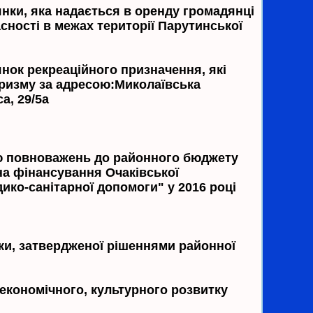
янки, яка надається в оренду громадянці
сності в межах території Парутинської
янок рекреаційного призначення, які
уризму за адресою:Миколаївська
а, 29/5а
ою повноважень до районного бюджету
на фінансування Очаківської
ико-санітарної допомоги" у 2016 році
ки, затвердженої рішеннями районної
-економічного, культурного розвитку