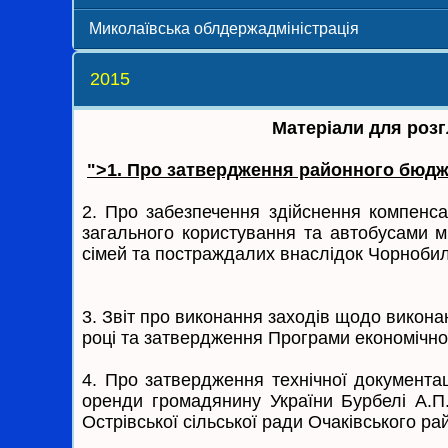
Миколаївська облдержадміністрація
2015
Матеріали для розгляду на по
">1. Про затвердження районного бюдже
2.
Про забезпечення здійснення компенса
загального користування та автобусами мі
сімей та постраждалих внаслідок Чорнобил
3.
Звіт про виконання заходів щодо виконан
році та затвердження Програми економічно
4.
Про затвердження технічної документац
оренди громадянину України Бурбелі А.П
Острівської сільської ради Очаківського ра