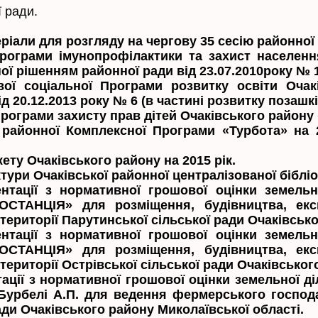
 ради.
ріали для розгляду на чергову 35 сесію районної
рограми імунопрофілактики та захист населенн
ої рішенням районної ради від 23.07.2010року № 
вої соціальної Програми розвитку освіти Очак
 20.12.2013 року № 6 (в частині розвитку позашкі
рограми захисту прав дітей Очаківського району 
районної Комплексної Програми «Турбота» на 2
ту Очаківського району на 2015 рік.
ри Очаківської районної централізованої бібліот
ентації з нормативної грошової оцінки земель
ТАНЦІЯ» для розміщення, будівництва, експ
ериторії Парутинської сільської ради Очаківсько
ентації з нормативної грошової оцінки земель
ТАНЦІЯ» для розміщення, будівництва, експ
ериторії Острівської сільської ради Очаківськог
ації з нормативної грошової оцінки земельної ді
урбелі А.П. для ведення фермерського господар
ади Очаківського району Миколаївської області.